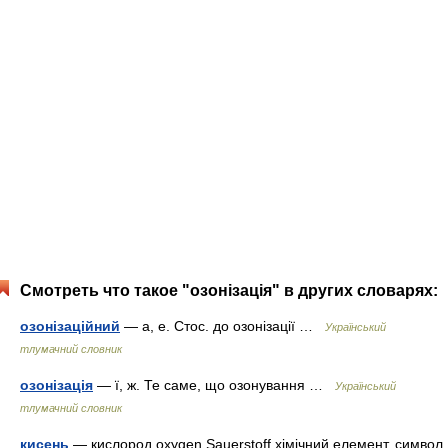
Смотреть что такое "озонізація" в других словарях:
озонізаційний
— а, е. Стос. до озонізації …
Український
тлумачний словник
озонізація
— ї, ж. Те саме, що озонування …
Український
тлумачний словник
кисень
— кислород oxygen Sauerstoff хімічний елемент, символ