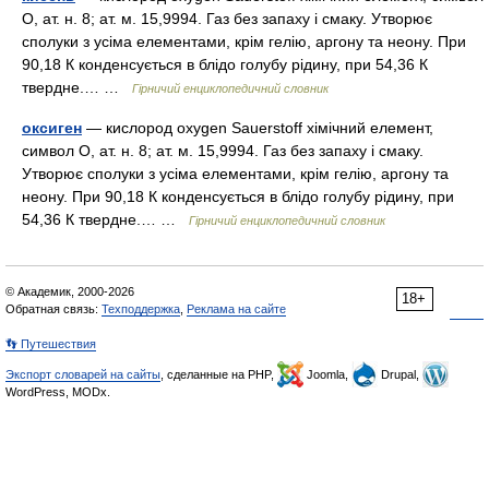
О, ат. н. 8; ат. м. 15,9994. Газ без запаху і смаку. Утворює
сполуки з усіма елементами, крім гелію, аргону та неону. При
90,18 К конденсується в блідо голубу рідину, при 54,36 К
твердне.… …
Гірничий енциклопедичний словник
оксиген
— кислород oxygen Sauerstoff хімічний елемент,
символ О, ат. н. 8; ат. м. 15,9994. Газ без запаху і смаку.
Утворює сполуки з усіма елементами, крім гелію, аргону та
неону. При 90,18 К конденсується в блідо голубу рідину, при
54,36 К твердне.… …
Гірничий енциклопедичний словник
© Академик, 2000-2026
18+
Обратная связь:
Техподдержка
,
Реклама на сайте
👣 Путешествия
Экспорт словарей на сайты
, сделанные на PHP,
Joomla,
Drupal,
WordPress, MODx.