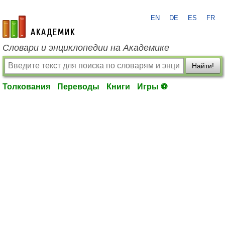
EN
DE
ES
FR
academic.ru
Словари и энциклопедии на Академике
Найти!
Толкования
Переводы
Книги
Игры ⚽